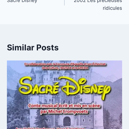
Sacré Disney
2002 Les précieuses
navigation
ridicules
Similar Posts